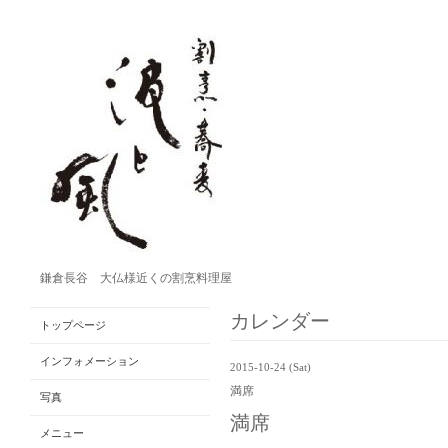
鎌倉長谷 大仏様近くの割烹料理屋
カレンダー
トップページ
インフォメーション
2015-10-24 (Sat)
満席
写真
満席
メニュー