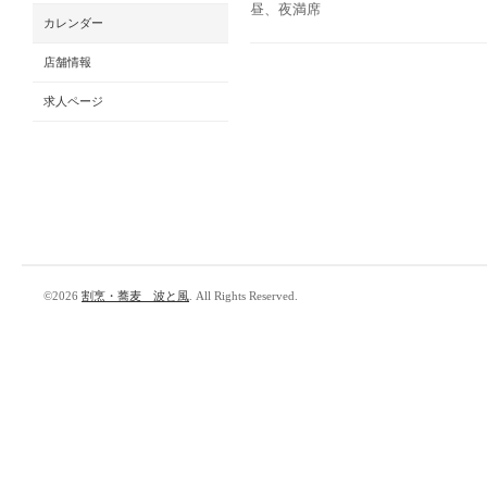
昼、夜満席
カレンダー
店舗情報
求人ページ
©2026
割烹・蕎麦 波と風
. All Rights Reserved.