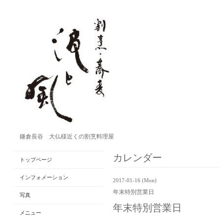
鎌倉長谷 大仏様近くの割烹料理屋
カレンダー
トップページ
インフォメーション
2017-01-16 (Mon)
年末特別営業日
写真
年末特別営業日
メニュー