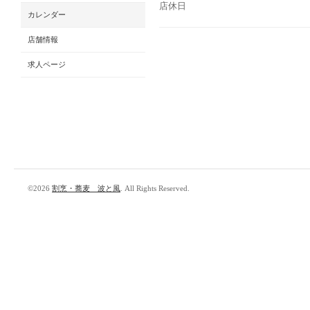
店休日
カレンダー
店舗情報
求人ページ
©2026
割烹・蕎麦 波と風
. All Rights Reserved.