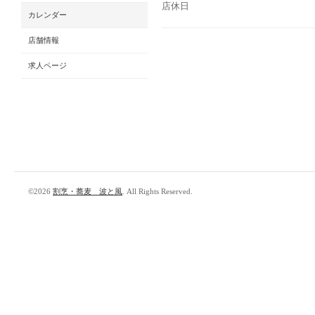
店休日
カレンダー
店舗情報
求人ページ
©2026
割烹・蕎麦 波と風
. All Rights Reserved.