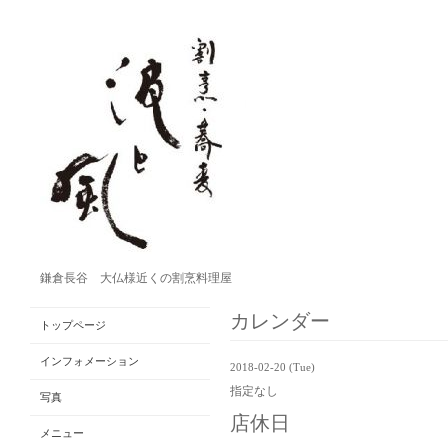
鎌倉長谷 大仏様近くの割烹料理屋
カレンダー
トップページ
インフォメーション
2018-02-20 (Tue)
指定なし
写真
店休日
メニュー