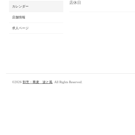
店休日
カレンダー
店舗情報
求人ページ
©2026
割烹・蕎麦 波と風
. All Rights Reserved.