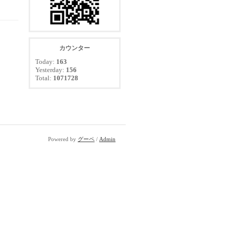
カウンター
Today:
163
Yesterday:
156
Total:
1071728
Powered by
グーペ
/
Admin