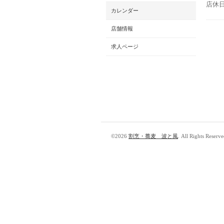
店休
カレンダー
店舗情報
求人ページ
©2026
割烹・蕎麦 波と風
. All Rights Reserve