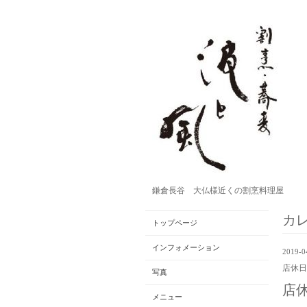
鎌倉長谷 大仏様近くの割烹料理屋
カ
トップページ
インフォメーション
2019-0
店休日
写真
店
メニュー