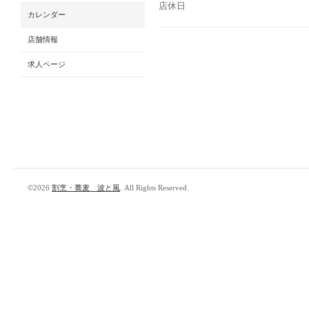
店休日
カレンダー
店舗情報
求人ページ
©2026
割烹・蕎麦 波と風
. All Rights Reserved.