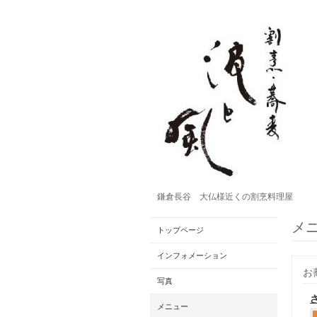
鎌倉長谷 大仏様近くの割烹料理屋
メ
トップページ
インフォメーション
お
写真
メニュー