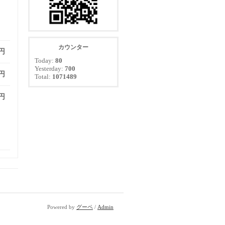
カウンター
 円
Today:
80
Yesterday:
700
 円
Total:
1071489
 円
Powered by
グーペ
/
Admin