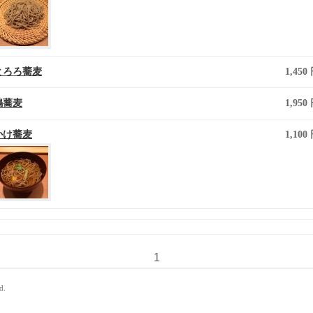
とろろ蕎麦
1,450
鴨蕎麦
1,950
かけ蕎麦
1,100
1
d.