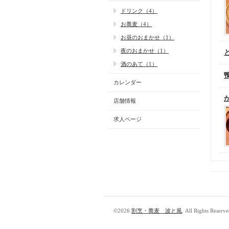
ドリンク（4）
お蕎麦（4）
お昼のおまかせ（1）
夜のおまかせ（1）
酒のあて（1）
カレンダー
店舗情報
求人ページ
©2026
割烹・蕎麦 波と風
. All Rights Reserve