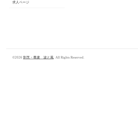
求人ページ
©2026
割烹・蕎麦 波と風
. All Rights Reserved.