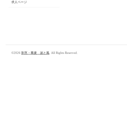
求人ページ
©2026
割烹・蕎麦 波と風
. All Rights Reserved.