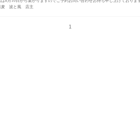
話は8月10日から繋がりますのでご予約お問い合わせお待ち申し上げておりま
蕎麦 波と風 店主
1