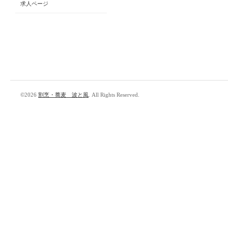
求人ページ
©2026
割烹・蕎麦 波と風
. All Rights Reserved.