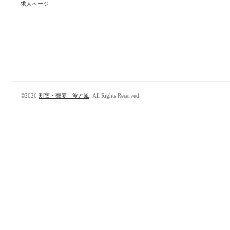
求人ページ
©2026
割烹・蕎麦 波と風
. All Rights Reserved.