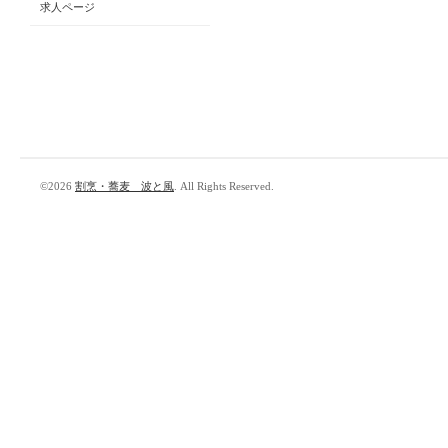
求人ページ
©2026
割烹・蕎麦 波と風
. All Rights Reserved.