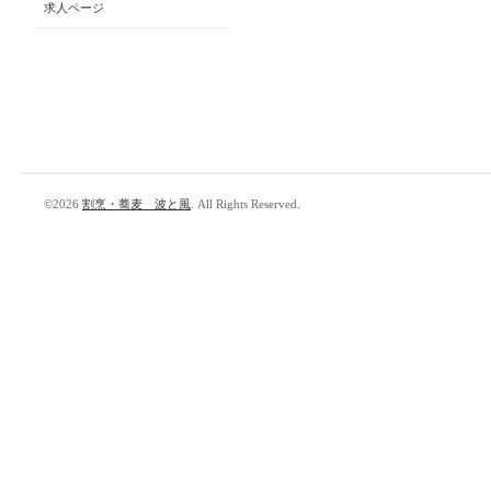
求人ページ
©2026
割烹・蕎麦 波と風
. All Rights Reserved.